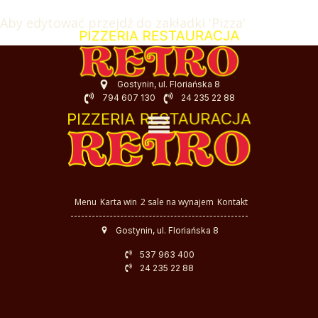
Aby edytować przejdź do zakładki 'Pizza'
Gostynin, ul. Floriańska 8
794 607 130
24 235 22 88
Menu
Karta win
2 sale na wynajem
Kontakt
Gostynin, ul. Floriańska 8
537 963 400
24 235 22 88