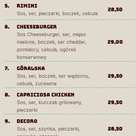
5.
Rimini
28,50
Sos, ser, pieczarki, boczek, cebula
6.
Cheeseburger
Sos Cheeseburger, ser, mięso
mielone, boczek, ser cheddar,
29,00
pomidory, cebula, ogórek
konserwowy
7.
Góralska
Sos, ser, boczek, ser wędzony,
29,50
cebula, żurawina
8.
Capriciosa chicken
Sos, ser, kurczak grilowany,
29,50
pieczarki
9.
decoro
Sos, ser, szynka, pieczarki,
28,50