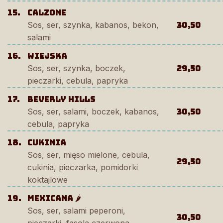
15.
Calzone
Sos, ser, szynka, kabanos, bekon,
30,50
salami
16.
Wiejska
Sos, ser, szynka, boczek,
29,50
pieczarki, cebula, papryka
17.
Beverly Hills
Sos, ser, salami, boczek, kabanos,
30,50
cebula, papryka
18.
cukinia
Sos, ser, mięso mielone, cebula,
29,50
cukinia, pieczarka, pomidorki
koktajlowe
19.
mexicana 🌶️
Sos, ser, salami peperoni,
30,50