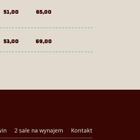
51,00
65,00
53,00
69,00
win
2 sale na wynajem
Kontakt