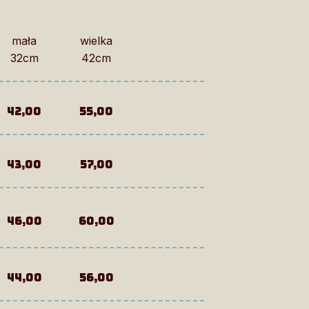
mała
wielka
32cm
42cm
42,00
55,00
43,00
57,00
46,00
60,00
44,00
56,00