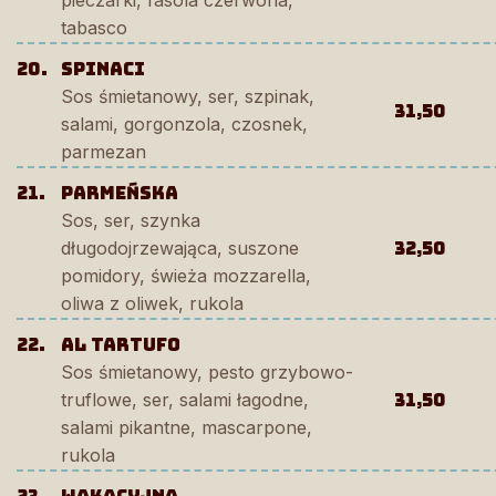
pieczarki, fasola czerwona,
tabasco
20.
spinaci
Sos śmietanowy, ser, szpinak,
31,50
salami, gorgonzola, czosnek,
parmezan
21.
Parmeńska
Sos, ser, szynka
długodojrzewająca, suszone
32,50
pomidory, świeża mozzarella,
oliwa z oliwek, rukola
22.
Al Tartufo
Sos śmietanowy, pesto grzybowo-
truflowe, ser, salami łagodne,
31,50
salami pikantne, mascarpone,
rukola