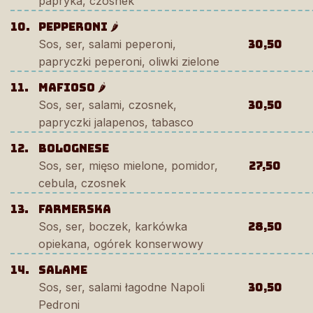
papryka, czosnek
10.
Pepperoni 🌶️
Sos, ser, salami peperoni,
30,50
papryczki peperoni, oliwki zielone
11.
Mafioso 🌶️
Sos, ser, salami, czosnek,
30,50
papryczki jalapenos, tabasco
12.
Bolognese
Sos, ser, mięso mielone, pomidor,
27,50
cebula, czosnek
13.
farmerska
Sos, ser, boczek, karkówka
28,50
opiekana, ogórek konserwowy
14.
Salame
Sos, ser, salami łagodne Napoli
30,50
Pedroni