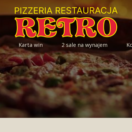
Karta win
2 sale na wynajem
K